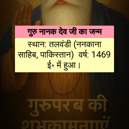
गुरु नानक देव जी का जन्म
स्थान: तलवंडी (ननकाना
साहिब, पाकिस्तान) वर्ष: 1469
ई॰ में हुआ।