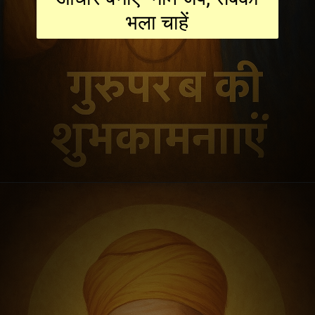
भला चाहें