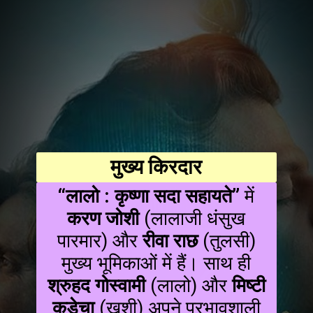
मुख्य किरदार
“लालो : कृष्णा सदा सहायते”
में
करण जोशी
(लालाजी धंसुख
पारमार) और
रीवा राछ
(तुलसी)
मुख्य भूमिकाओं में हैं। साथ ही
श्रुहद गोस्वामी
(लालो) और
मिष्टी
कडेचा
(खुशी) अपने प्रभावशाली