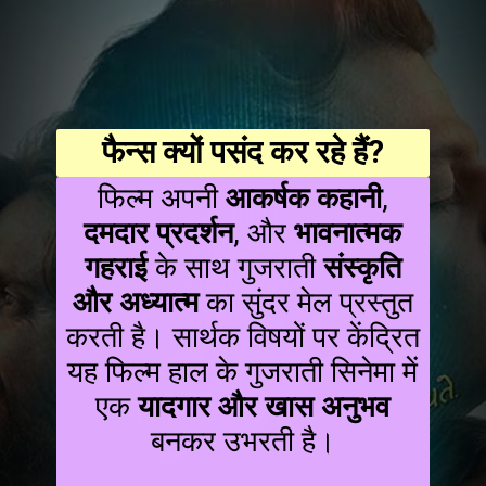
फैन्स क्यों पसंद कर रहे हैं?
फिल्म अपनी
आकर्षक कहानी
,
दमदार प्रदर्शन
, और
भावनात्मक
गहराई
के साथ गुजराती
संस्कृति
और अध्यात्म
का सुंदर मेल प्रस्तुत
करती है। सार्थक विषयों पर केंद्रित
यह फिल्म हाल के गुजराती सिनेमा में
एक
यादगार और खास अनुभव
बनकर उभरती है।