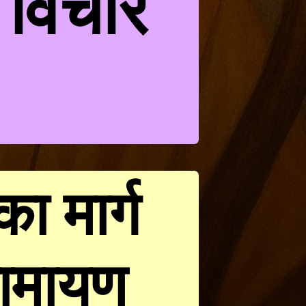
 विचार
का मार्ग
रामायण