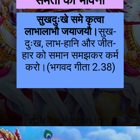
समता की भावना
सुखदुःखे समे कृत्वा
लाभालाभौ जयाजयौ।
सुख-
दुःख, लाभ-हानि और जीत-
हार को समान समझकर कर्म
करो।(भगवद गीता 2.38)