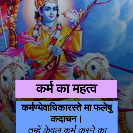
कर्म का महत्व
कर्मण्येवाधिकारस्ते मा फलेषु
कदाचन।
तुम्हें केवल कर्म करने का