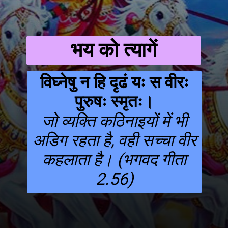
भय को त्यागें
विघ्नेषु न हि दृढं यः स वीरः
पुरुषः स्मृतः।
जो व्यक्ति कठिनाइयों में भी
अडिग रहता है, वही सच्चा वीर
कहलाता है। (भगवद गीता
2.56)