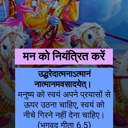
मन को नियंत्रित करें
उद्धरेदात्मनाऽत्मानं
नात्मानमवसादयेत्।
मनुष्य को स्वयं अपने प्रयासों से
ऊपर उठना चाहिए, स्वयं को
नीचे गिरने नहीं देना चाहिए।
(भगवद गीता 6.5)