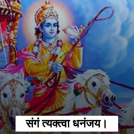
संगं त्यक्त्वा धनंजय।