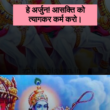
हे अर्जुन! आसक्ति को
त्यागकर कर्म करो।