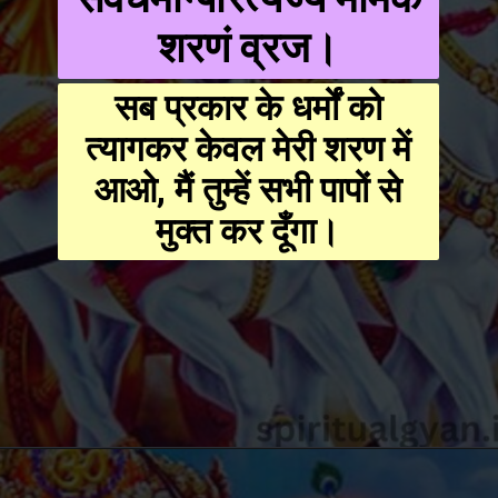
शरणं व्रज।
सब प्रकार के धर्मों को
त्यागकर केवल मेरी शरण में
आओ, मैं तुम्हें सभी पापों से
मुक्त कर दूँगा।