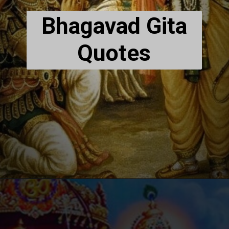
Bhagavad Gita
Quotes