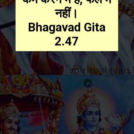
नहीं।
Bhagavad Gita
2.47