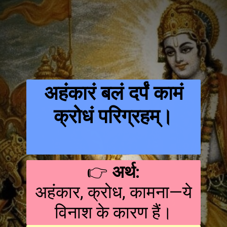
अहंकारं बलं दर्पं कामं
क्रोधं परिग्रहम्।
👉
अर्थ:
अहंकार, क्रोध, कामना—ये
विनाश के कारण हैं।