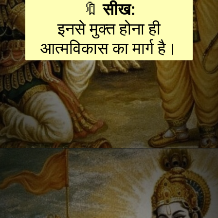
🔖
सीख:
इनसे मुक्त होना ही
आत्मविकास का मार्ग है।