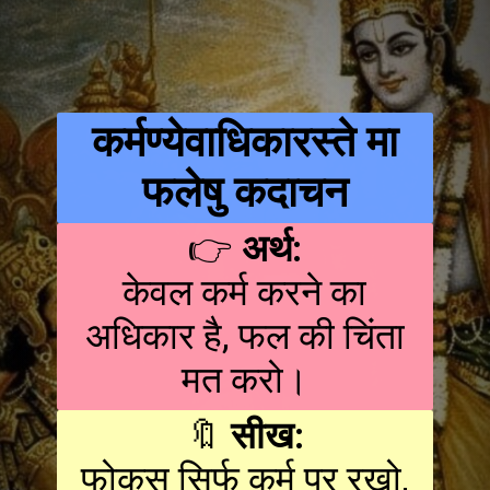
कर्मण्येवाधिकारस्ते मा
फलेषु कदाचन
👉
अर्थ:
केवल कर्म करने का
अधिकार है, फल की चिंता
मत करो।
🔖
सीख:
फोकस सिर्फ कर्म पर रखो,