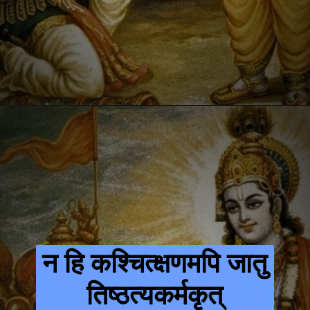
न हि कश्चित्क्षणमपि जातु
तिष्ठत्यकर्मकृत्