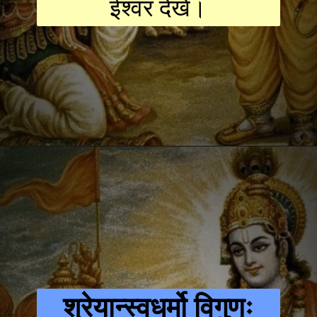
ईश्वर देखे।
श्रेयान्स्वधर्मो विगुणः