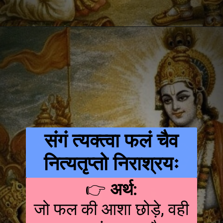
संगं त्यक्त्वा फलं चैव
नित्यतृप्तो निराश्रयः
👉
अर्थ:
जो फल की आशा छोड़े, वही