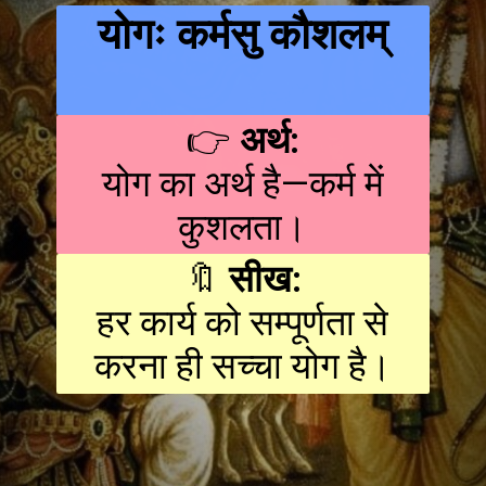
योगः कर्मसु कौशलम्
👉
अर्थ:
योग का अर्थ है—कर्म में
कुशलता।
🔖
सीख:
हर कार्य को सम्पूर्णता से
करना ही सच्चा योग है।