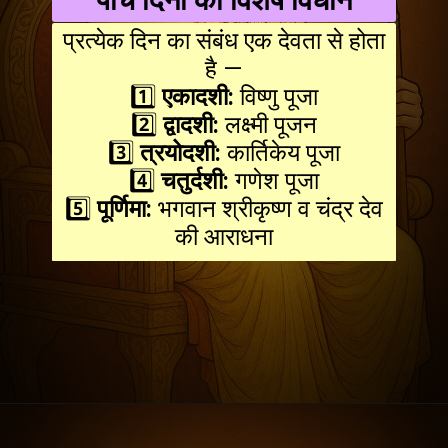
पांच दिनों का विशेष विधान
प्रत्येक दिन का संबंध एक देवता से होता
है —
1️⃣
एकादशी:
विष्णु पूजा
2️⃣
द्वादशी:
लक्ष्मी पूजन
3️⃣
त्रयोदशी:
कार्तिकेय पूजा
4️⃣
चतुर्दशी:
गणेश पूजा
5️⃣
पूर्णिमा:
भगवान श्रीकृष्ण व चंद्र देव
की आराधना