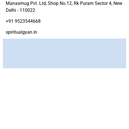
Manasmug Pvt. Ltd, Shop No.12, Rk Puram Sector 4, New
Delhi - 110022
+91 9523544668
spiritualgyan.in
Copyright ©
www.spirtiualgyan.in