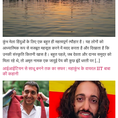
कुंभ मेला हिंदुओं के लिए एक बहुत ही महत्वपूर्ण त्यौहार है। यह लोगों को
आध्यात्मिक रूप से मजबूत महसूस करने में मदद करता है और दिखाता है कि
उनकी संस्कृति कितनी खास है। बहुत पहले, जब देवता और दानव समुद्र को
मिला रहे थे, तो अमृत नामक एक जादुई पेय की कुछ बूंदें धरती पर […]
आईआईटियन से साधू बनने तक का सफर : महाकुंभ के वायरल IIT बाबा
की कहानी