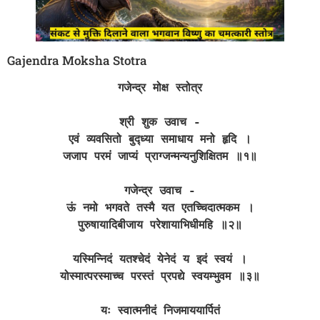
Gajendra Moksha Stotra
गजेन्द्र मोक्ष स्तोत्र
श्री शुक उवाच -
एवं व्यवसितो बुद्ध्या समाधाय मनो हृदि ।
जजाप परमं जाप्यं प्राग्जन्मन्यनुशिक्षितम ॥१॥
गजेन्द्र उवाच -
ऊं नमो भगवते तस्मै यत एतच्चिदात्मकम ।
पुरुषायादिबीजाय परेशायाभिधीमहि ॥२॥
यस्मिन्निदं यतश्चेदं येनेदं य इदं स्वयं ।
योस्मात्परस्माच्च परस्तं प्रपद्ये स्वयम्भुवम ॥३॥
यः स्वात्मनीदं निजमाययार्पितं