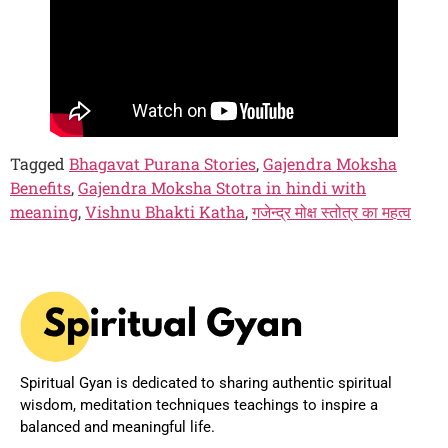
Tagged
Bhagavat Purana Stories
,
Gajendra Moksha
Benefits
,
Gajendra Moksha Stotra in hindi with
meaning
,
Vishnu Bhakti Katha
,
गजेन्द्र मोक्ष स्तोत्र का महत्व
Spiritual Gyan is dedicated to sharing authentic spiritual
wisdom, meditation techniques teachings to inspire a
balanced and meaningful life.