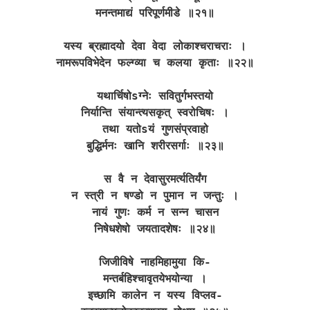
मनन्तमाद्यं परिपूर्णमीडे ॥२१॥
यस्य ब्रह्मादयो देवा वेदा लोकाश्चराचराः ।
नामरूपविभेदेन फल्ग्व्या च कलया कृताः ॥२२॥
यथार्चिषोsग्नेः सवितुर्गभस्तयो
निर्यान्ति संयान्त्यसकृत् स्वरोचिषः ।
तथा यतोsयं गुणसंप्रवाहो
बुद्धिर्मनः खानि शरीरसर्गाः ॥२३॥
स वै न देवासुरमर्त्यतिर्यंग
न स्त्री न षण्डो न पुमान न जन्तुः ।
नायं गुणः कर्म न सन्न चासन
निषेधशेषो जयतादशेषः ॥२४॥
जिजीविषे नाहमिहामुया कि-
मन्तर्बहिश्चावृतयेभयोन्या ।
इच्छामि कालेन न यस्य विप्लव-