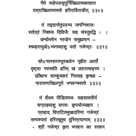
नैते यदोपससृपुर्निखिलात्मकत्वात
तत्राखिलामरमयो हरिराविरासीत् ॥३०॥
तं तद्वदार्त्तमुपलभ्य जगन्निवासः
स्तोत्रं निशम्य दिविजैः सह संस्तुवद्भि : ।
छन्दोमयेन गरुडेन समुह्यमान –
श्चक्रायुधोsभ्यगमदाशु यतो गजेन्द्रः ॥३१॥
सोsन्तस्सरस्युरुबलेन गृहीत आर्त्तो
दृष्ट्वा गरुत्मति हरिम् ख उपात्तचक्रम ।
उत्क्षिप्य साम्बुजकरं गिरमाह कृच्छा –
नारायणाखिलगुरो भगवन्नमस्ते ॥३२॥
तं वीक्ष्य पीडितमजः सहसावतीर्य
सग्राहमाशु सरसः कृपयोज्जहार ।
ग्राहाद् विपाटितमुखादरिणा गजेन्द्रं
सम्पश्यतां हरिरमूमुच दुस्त्रियाणाम् ॥३३॥
- श्री गजेन्द्र कृत भगवान का स्तवन