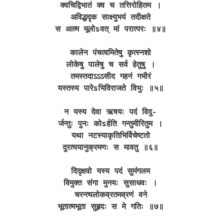
क्वचिद्विभातं क्व च तत्तिरोहितम ।
अविद्धदृक साक्ष्युभयं तदीक्षते
स आत्म मूलोsवत् मां परात्परः ॥४॥
कालेन पंचत्वमितेषु कृत्स्नशो
लोकेषु पालेषु च सर्व हेतुषु ।
तमस्तदाऽऽऽसीद गहनं गभीरं
यस्तस्य पारेsभिविराजते विभुः ॥५॥
न यस्य देवा ऋषयः पदं विदु-
र्जन्तुः पुनः कोsर्हति गन्तुमीरितुम ।
यथा नटस्याकृतिभिर्विचेष्टतो
दुरत्ययानुक्रमणः स मावतु ॥६॥
दिदृक्षवो यस्य पदं सुमंगलम
विमुक्त संगा मुनयः सुसाधवः ।
चरन्त्यलोकव्रतमव्रणं वने
भूतात्मभूता सुहृदः स मे गतिः ॥७॥