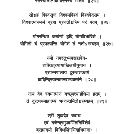
स्तस्यात्मलोकावरणस्य मोक्षम ॥२५॥
सोsहं विश्वसृजं विश्वमविश्वं विश्ववेदसम ।
विश्वात्मानमजं ब्रह्म प्रणतोsस्मि परं पदम् ॥२६॥
योगरन्धित कर्माणो हृदि योगविभाविते ।
योगिनो यं प्रपश्यन्ति योगेशं तं नतोsस्म्यहम् ॥२७॥
नमो नमस्तुभ्यमसह्यवेग-
शक्तित्रयायाखिलधीगुणाय ।
प्रपन्नपालाय दुरन्तशक्तये
कदिन्द्रियाणामनवाप्यवर्त्मने ॥२८॥
नायं वेद स्वमात्मानं यच्छ्क्त्याहंधिया हतम् ।
तं दुरत्ययमाहात्म्यं भगवन्तमितोsस्म्यहम् ॥२९॥
श्री शुकदेव उवाच -
एवं गजेन्द्रमुपवर्णितनिर्विशेषं
ब्रह्मादयो विविधलिंगभिदाभिमानाः ।