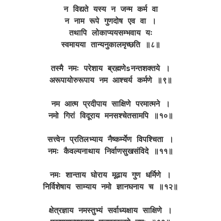
न विद्यते यस्य न जन्म कर्म वा
न नाम रूपे गुणदोष एव वा ।
तथापि लोकाप्ययसम्भवाय यः
स्वमायया तान्यनुकालमृच्छति ॥८॥
तस्मै नमः परेशाय ब्रह्मणेsनन्तशक्तये ।
अरूपायोरुरूपाय नम आश्चर्य कर्मणे ॥९॥
नम आत्म प्रदीपाय साक्षिणे परमात्मने ।
नमो गिरां विदूराय मनसश्चेतसामपि ॥१०॥
सत्त्वेन प्रतिलभ्याय नैष्कर्म्येण विपश्चिता ।
नमः कैवल्यनाथाय निर्वाणसुखसंविदे ॥११॥
नमः शान्ताय घोराय मूढाय गुण धर्मिणे ।
निर्विशेषाय साम्याय नमो ज्ञानघनाय च ॥१२॥
क्षेत्रज्ञाय नमस्तुभ्यं सर्वाध्यक्षाय साक्षिणे ।