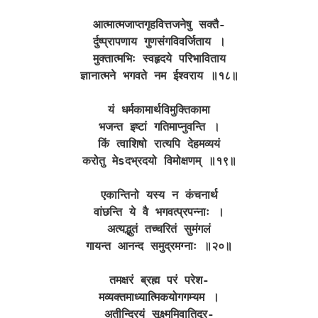
आत्मात्मजाप्तगृहवित्तजनेषु सक्तै-
र्दुष्प्रापणाय गुणसंगविवर्जिताय ।
मुक्तात्मभिः स्वहृदये परिभाविताय
ज्ञानात्मने भगवते नम ईश्वराय ॥१८॥
यं धर्मकामार्थविमुक्तिकामा
भजन्त इष्टां गतिमाप्नुवन्ति ।
किं त्वाशिषो रात्यपि देहमव्ययं
करोतु मेsदभ्रदयो विमोक्षणम् ॥१९॥
एकान्तिनो यस्य न कंचनार्थ
वांछन्ति ये वै भगवत्प्रपन्नाः ।
अत्यद्भुतं तच्चरितं सुमंगलं
गायन्त आनन्द समुद्रमग्नाः ॥२०॥
तमक्षरं ब्रह्म परं परेश-
मव्यक्तमाध्यात्मिकयोगगम्यम ।
अतीन्द्रियं सूक्ष्ममिवातिदूर-