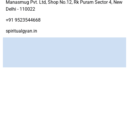
Manasmug Pvt. Ltd, Shop No.12, Rk Puram Sector 4, New
Delhi - 110022
+91 9523544668
spiritualgyan.in
Copyright ©
www.spirtiualgyan.in