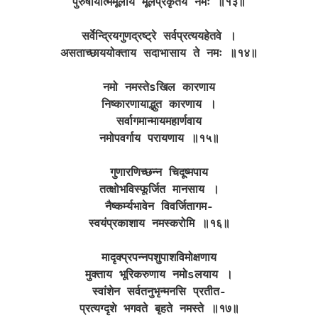
पुरुषायात्ममूलाय मूलप्रकृतये नमः ॥१३॥
सर्वेन्द्रियगुणद्रष्ट्रे सर्वप्रत्ययहेतवे ।
असताच्छाययोक्ताय सदाभासाय ते नमः ॥१४॥
नमो नमस्तेsखिल कारणाय
निष्कारणायाद्भुत कारणाय ।
सर्वागमान्मायमहार्णवाय
नमोपवर्गाय परायणाय ॥१५॥
गुणारणिच्छन्न चिदूष्मपाय
तत्क्षोभविस्फूर्जित मानसाय ।
नैष्कर्म्यभावेन विवर्जितागम-
स्वयंप्रकाशाय नमस्करोमि ॥१६॥
मादृक्प्रपन्नपशुपाशविमोक्षणाय
मुक्ताय भूरिकरुणाय नमोsलयाय ।
स्वांशेन सर्वतनुभृन्मनसि प्रतीत-
प्रत्यग्दृशे भगवते बृहते नमस्ते ॥१७॥