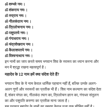
ॐ शम्भवे नमः।
ॐ शंकराय नमः।
ॐ रुद्राय नमः।
ॐ नीलकंठाय नमः।
ॐ त्रिलोचनाय नमः।
ॐ पशुपतये नमः।
ॐ गंगाधराय नमः।
ॐ चंद्रशेखराय नमः।
ॐ कैलाशपतये नमः।
ॐ विश्वनाथाय नमः।
इन नामों का जाप करते समय भगवान शिव के स्वरूप का ध्यान करना और
मन में श्रद्धा रखना महत्वपूर्ण है।
महादेव के 12 नाम हमें क्या संदेश देते हैं?
भगवान शिव के ये नाम केवल धार्मिक पहचान नहीं हैं, बल्कि उनके अलग-
अलग गुणों और स्वरूपों का प्रतीक भी हैं। शिव नाम कल्याण का संदेश देता
है, शंकर मंगल का, नीलकंठ त्याग का, त्रिलोचन ज्ञान का, गंगाधर संतुलन
का और पशुपति करुणा का प्रतीक माना जाता है।
इस प्रकार महादेव के नामों का स्मरण केवल पूजा तक सीमित नहीं है।