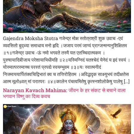
Gajendra Moksha Stotra गजेन्द्र मोक्ष स्तोत्रश्री शुक उवाच -एवं
व्यवसितो बुद्ध्या समाधाय मनो हृदि ।जजाप परमं जाप्यं प्राग्जन्मन्यनुशिक्षितम
॥१॥गजेन्द्र उवाच -ऊं नमो भगवते तस्मै यत एतच्चिदात्मकम ।
पुरुषायादिबीजाय परेशायाभिधीमहि ॥२॥यस्मिन्निदं यतश्चेदं येनेदं य इदं स्वयं ।
योस्मात्परस्माच्च परस्तं प्रपद्ये स्वयम्भुवम ॥३॥यः स्वात्मनीदं
निजमाययार्पितंक्वचिद्विभातं क्व च तत्तिरोहितम ।अविद्धदृक साक्ष्युभयं तदीक्षतेस
आत्म मूलोsवत् मां परात्परः ॥४॥कालेन पंचत्वमितेषु कृत्स्नशोलोकेषु पालेषु […]
Narayan Kavach Mahima: जीवन के हर संकट से बचाने वाला
भगवान विष्णु का दिव्य कवच