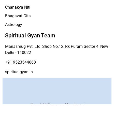
Chanakya Niti
Bhagavat Gita
Astrology
Spiritual Gyan Team
Manasmug Pvt. Ltd, Shop No.12, Rk Puram Sector 4, New
Delhi - 110022
+91 9523544668
spiritualgyan.in
Copyright ©
www.spirtiualgyan.in