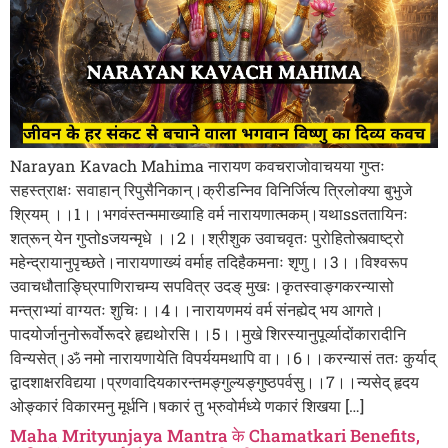
Narayan Kavach Mahima नारायण कवचराजोवाचयया गुप्तः
सहस्त्राक्षः सवाहान् रिपुसैनिकान्।क्रीडन्निव विनिर्जित्य त्रिलोक्या बुभुजे
श्रियम् ।।1।।भगवंस्तन्ममाख्याहि वर्म नारायणात्मकम्।यथाssततायिनः
शत्रून् येन गुप्तोsजयन्मृधे ।।2।।श्रीशुक उवाचवृतः पुरोहितोस्त्वाष्ट्रो
महेन्द्रायानुपृच्छते।नारायणाख्यं वर्माह तदिहैकमनाः शृणु।।3।।विश्वरूप
उवाचधौताङ्घ्रिपाणिराचम्य सपवित्र उदङ् मुखः।कृतस्वाङ्गकरन्यासो
मन्त्राभ्यां वाग्यतः शुचिः।।4।।नारायणमयं वर्म संनह्येद् भय आगते।
पादयोर्जानुनोरूर्वोरूदरे हृद्यथोरसि।।5।।मुखे शिरस्यानुपूर्व्यादोंकारादीनि
विन्यसेत्।ॐ नमो नारायणायेति विपर्ययमथापि वा।।6।।करन्यासं ततः कुर्याद्
द्वादशाक्षरविद्यया।प्रणवादियकारन्तमङ्गुल्यङ्गुष्ठपर्वसु।।7।।न्यसेद् हृदय
ओङ्कारं विकारमनु मूर्धनि।षकारं तु भ्रुवोर्मध्ये णकारं शिखया […]
Maha Mrityunjaya Mantra के Chamatkari Benefits,