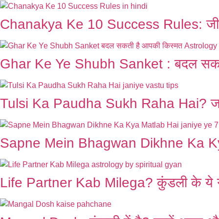
Chanakya Ke 10 Success Rules: जीवन 
Ghar Ke Ye Shubh Sanket : बदल सकती
Tulsi Ka Paudha Sukh Raha Hai? जानें 
Sapne Mein Bhagwan Dikhne Ka Kya Matl
Life Partner Kab Milega? कुंडली के ये 