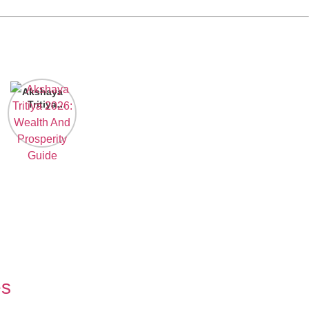
Akshaya
Tritiya
2026:
Wealth And
Prosperity
Guide
es