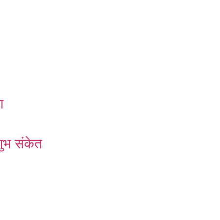
ण
ुभ संकेत