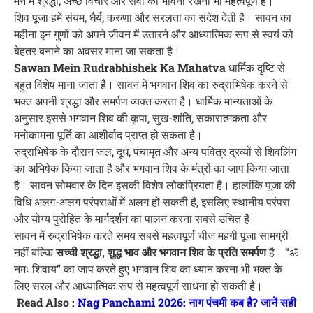
मन में श्रद्धा, अच्छे विचार और सेवा की भावना रखना भी महत्वपूर्ण है।
शिव पूजा हमें संयम, धैर्य, करुणा और सरलता का संदेश देती है। सावन का
महीना इन गुणों को अपने जीवन में उतारने और आध्यात्मिक रूप से स्वयं को
बेहतर बनाने का अवसर माना जा सकता है।
Sawan Mein Rudrabhishek Ka Mahatva
धार्मिक दृष्टि से
बहुत विशेष माना जाता है। सावन में भगवान शिव का रुद्राभिषेक करने से
भक्त अपनी श्रद्धा और समर्पण व्यक्त करता है। धार्मिक मान्यताओं के
अनुसार इससे भगवान शिव की कृपा, सुख-शांति, सकारात्मकता और
मनोकामना पूर्ति का आशीर्वाद प्राप्त हो सकता है।
रुद्राभिषेक के दौरान जल, दूध, पंचामृत और अन्य पवित्र द्रव्यों से शिवलिंग
का अभिषेक किया जाता है और भगवान शिव के मंत्रों का जाप किया जाता
है। सावन सोमवार के दिन इसकी विशेष लोकप्रियता है। हालांकि पूजा की
विधि अलग-अलग परंपराओं में अलग हो सकती है, इसलिए स्थानीय परंपरा
और योग्य पुरोहित के मार्गदर्शन का पालन करना सबसे उचित है।
सावन में रुद्राभिषेक करते समय सबसे महत्वपूर्ण चीज महंगी पूजा सामग्री
नहीं बल्कि
सच्ची श्रद्धा, शुद्ध भाव और भगवान शिव के प्रति समर्पण
है। “ॐ
नमः शिवाय” का जाप करते हुए भगवान शिव का ध्यान करना भी भक्त के
लिए सरल और आध्यात्मिक रूप से महत्वपूर्ण साधना हो सकती है।
Read Also :
Nag Panchami 2026: नाग पंचमी कब है? जानें सही