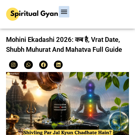
Bhagavad Gita
Hindu Rituals & Festivals
Chanakya Niti
Mohini Ekadashi 2026: कब है, Vrat Date,
Shubh Muhurat And Mahatva Full Guide