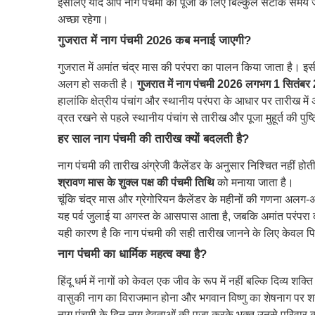
इसलिए यदि आप नाग पंचमी की पूजा के लिए बिल्कुल सटीक समय जानना
अच्छा रहेगा।
गुजरात में नाग पंचमी 2026 कब मनाई जाएगी?
गुजरात में अमांत चंद्र मास की परंपरा का पालन किया जाता है। इसी व
अलग हो सकती है।
गुजरात में नाग पंचमी 2026 लगभग 1 सितंब
हालांकि क्षेत्रीय पंचांग और स्थानीय परंपरा के आधार पर तारीख में
व्रत रखने से पहले स्थानीय पंचांग से तारीख और पूजा मुहूर्त की पु
हर साल नाग पंचमी की तारीख क्यों बदलती है?
नाग पंचमी की तारीख अंग्रेजी कैलेंडर के अनुसार निश्चित नहीं होती
श्रावण मास के शुक्ल पक्ष की पंचमी तिथि
को मनाया जाता है।
चूंकि चंद्र मास और ग्रेगोरियन कैलेंडर के महीनों की गणना अल
यह पर्व जुलाई या अगस्त के आसपास आता है, जबकि अमांत परंपरा क
यही कारण है कि नाग पंचमी की सही तारीख जानने के लिए केवल पि
नाग पंचमी का धार्मिक महत्व क्या है?
हिंदू धर्म में नागों को केवल एक जीव के रूप में नहीं बल्कि दिव्य शक्
वासुकी नाग का विराजमान होना और भगवान विष्णु का शेषनाग पर शयन
नाग पंचमी के दिन नाग देवताओं की पूजा करके भक्त उनसे परिवार की रक