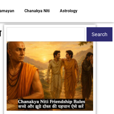
amayan
Chanakya Niti
Astrology
ा
Search