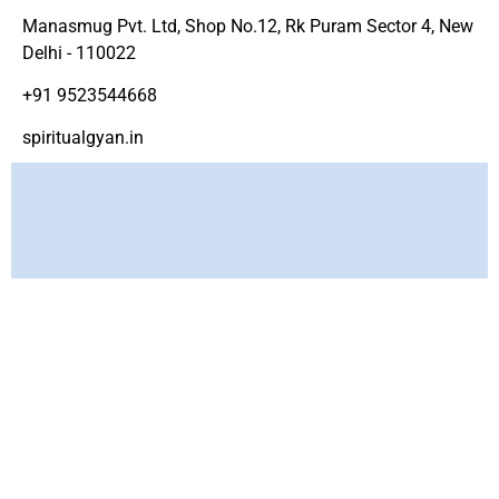
Manasmug Pvt. Ltd, Shop No.12, Rk Puram Sector 4, New
Delhi - 110022
+91 9523544668
spiritualgyan.in
Copyright ©
www.spirtiualgyan.in