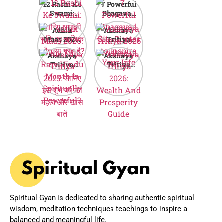
12 Rashi Ke
7 Powerful
Swami:
Bhagavad
जानिए आपकी
Gita Quotes
Adhik
Akshaya
राशि का मालिक
to Inspire
Maas 2026:
Tritiya
कौन सा ग्रह है?
Your Life
Why This
2025
Akshaya
Akshaya
Rare Hindu
Wishes in
Tritiya
Tritiya
Month is
Hindi
2025: जानिए
2026:
Spiritually
इस शुभ पर्व का
Wealth And
Powerful?
महत्व और खास
Prosperity
बातें
Guide
Spiritual Gyan is dedicated to sharing authentic spiritual
wisdom, meditation techniques teachings to inspire a
balanced and meaningful life.