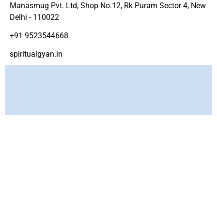
Manasmug Pvt. Ltd, Shop No.12, Rk Puram Sector 4, New
Delhi - 110022
+91 9523544668
spiritualgyan.in
Copyright ©
www.spirtiualgyan.in