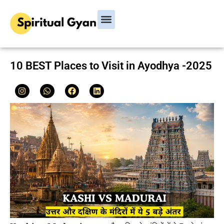
Bhagavad Gita
Hindu Rituals & Festivals
Chanakya Niti
10 BEST Places to Visit in Ayodhya -2025