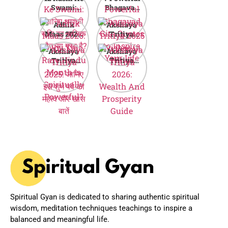
Swami:
Bhagavad
जानिए आपकी
Gita Quotes
Adhik
Akshaya
राशि का मालिक
to Inspire
Maas 2026:
Tritiya
कौन सा ग्रह है?
Your Life
Why This
2025
Akshaya
Akshaya
Rare Hindu
Wishes in
Tritiya
Tritiya
Month is
Hindi
2025: जानिए
2026:
Spiritually
इस शुभ पर्व का
Wealth And
Powerful?
महत्व और खास
Prosperity
बातें
Guide
Spiritual Gyan is dedicated to sharing authentic spiritual
wisdom, meditation techniques teachings to inspire a
balanced and meaningful life.