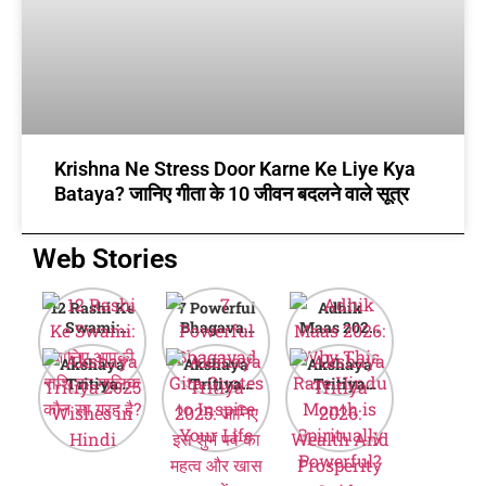
Krishna Ne Stress Door Karne Ke Liye Kya
Bataya? जानिए गीता के 10 जीवन बदलने वाले सूत्र
Web Stories
12 Rashi Ke
7 Powerful
Adhik
Swami:
Bhagavad
Maas 2026:
जानिए आपकी
Gita Quotes
Why This
Akshaya
Akshaya
Akshaya
राशि का मालिक
to Inspire
Rare Hindu
Tritiya
Tritiya
Tritiya
कौन सा ग्रह है?
Your Life
Month is
2025
2025: जानिए
2026:
Spiritually
Wishes in
इस शुभ पर्व का
Wealth And
Powerful?
Hindi
महत्व और खास
Prosperity
बातें
Guide