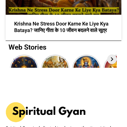
Krishna Ne Stress Door Karne Ke Liye Kya
Bataya? जानिए गीता के 10 जीवन बदलने वाले सूत्र
Web Stories
12 Rashi Ke
7 Powerful
Adhik
Akshaya
Swami:
Bhagavad
Maas 2026:
Tritiya
जानिए आपकी
Gita Quotes
Why This
2025
राशि का मालिक
to Inspire
Rare Hindu
Wishes i
कौन सा ग्रह है?
Your Life
Month is
Hindi
Spiritually
Powerful?