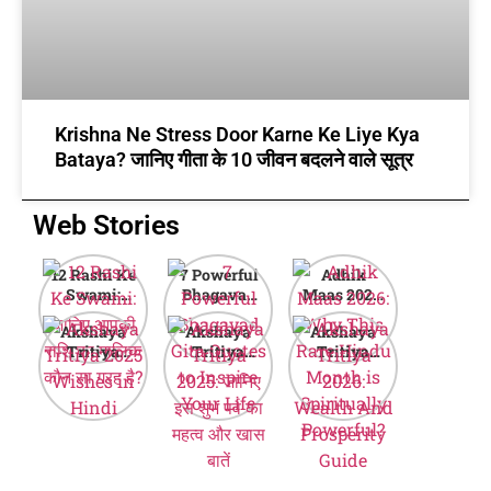
Krishna Ne Stress Door Karne Ke Liye Kya
Bataya? जानिए गीता के 10 जीवन बदलने वाले सूत्र
Web Stories
12 Rashi Ke
7 Powerful
Adhik
Swami:
Bhagavad
Maas 2026:
जानिए आपकी
Gita Quotes
Why This
Akshaya
Akshaya
Akshaya
राशि का मालिक
to Inspire
Rare Hindu
Tritiya
Tritiya
Tritiya
कौन सा ग्रह है?
Your Life
Month is
2025
2025: जानिए
2026:
Spiritually
Wishes in
इस शुभ पर्व का
Wealth And
Powerful?
Hindi
महत्व और खास
Prosperity
बातें
Guide