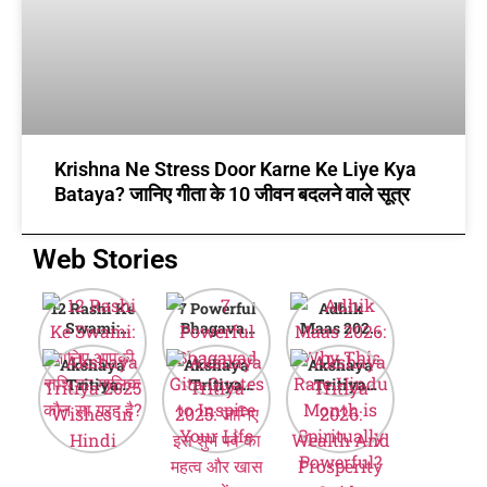
Krishna Ne Stress Door Karne Ke Liye Kya
Bataya? जानिए गीता के 10 जीवन बदलने वाले सूत्र
Web Stories
12 Rashi Ke
7 Powerful
Adhik
Swami:
Bhagavad
Maas 2026:
जानिए आपकी
Gita Quotes
Why This
Akshaya
Akshaya
Akshaya
राशि का मालिक
to Inspire
Rare Hindu
Tritiya
Tritiya
Tritiya
कौन सा ग्रह है?
Your Life
Month is
2025
2025: जानिए
2026:
Spiritually
Wishes in
इस शुभ पर्व का
Wealth And
Powerful?
Hindi
महत्व और खास
Prosperity
बातें
Guide