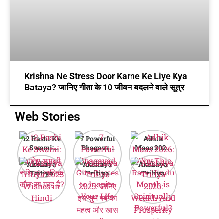
Krishna Ne Stress Door Karne Ke Liye Kya
Bataya? जानिए गीता के 10 जीवन बदलने वाले सूत्र
Web Stories
12 Rashi Ke
7 Powerful
Adhik
Swami:
Bhagavad
Maas 2026:
जानिए आपकी
Gita Quotes
Why This
Akshaya
Akshaya
Akshaya
राशि का मालिक
to Inspire
Rare Hindu
Tritiya
Tritiya
Tritiya
कौन सा ग्रह है?
Your Life
Month is
2025
2025: जानिए
2026:
Spiritually
Wishes in
इस शुभ पर्व का
Wealth And
Powerful?
Hindi
महत्व और खास
Prosperity
बातें
Guide