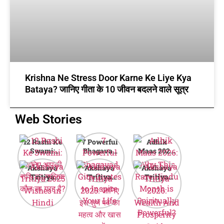
Krishna Ne Stress Door Karne Ke Liye Kya
Bataya? जानिए गीता के 10 जीवन बदलने वाले सूत्र
Web Stories
12 Rashi Ke
7 Powerful
Adhik
Swami:
Bhagavad
Maas 2026:
जानिए आपकी
Gita Quotes
Why This
Akshaya
Akshaya
Akshaya
राशि का मालिक
to Inspire
Rare Hindu
Tritiya
Tritiya
Tritiya
कौन सा ग्रह है?
Your Life
Month is
2025
2025: जानिए
2026:
Spiritually
Wishes in
इस शुभ पर्व का
Wealth And
Powerful?
Hindi
महत्व और खास
Prosperity
बातें
Guide