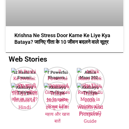
Krishna Ne Stress Door Karne Ke Liye Kya
Bataya? जानिए गीता के 10 जीवन बदलने वाले सूत्र
Web Stories
12 Rashi Ke
7 Powerful
Adhik
Swami:
Bhagavad
Maas 2026:
जानिए आपकी
Gita Quotes
Why This
Akshaya
Akshaya
Akshaya
राशि का मालिक
to Inspire
Rare Hindu
Tritiya
Tritiya
Tritiya
कौन सा ग्रह है?
Your Life
Month is
2025
2025: जानिए
2026:
Spiritually
Wishes in
इस शुभ पर्व का
Wealth And
Powerful?
Hindi
महत्व और खास
Prosperity
बातें
Guide