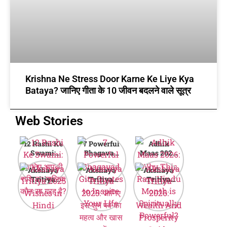
Krishna Ne Stress Door Karne Ke Liye Kya
Bataya? जानिए गीता के 10 जीवन बदलने वाले सूत्र
Web Stories
12 Rashi Ke
7 Powerful
Adhik
Swami:
Bhagavad
Maas 2026:
जानिए आपकी
Gita Quotes
Why This
Akshaya
Akshaya
Akshaya
राशि का मालिक
to Inspire
Rare Hindu
Tritiya
Tritiya
Tritiya
कौन सा ग्रह है?
Your Life
Month is
2025
2025: जानिए
2026:
Spiritually
Wishes in
इस शुभ पर्व का
Wealth And
Powerful?
Hindi
महत्व और खास
Prosperity
बातें
Guide