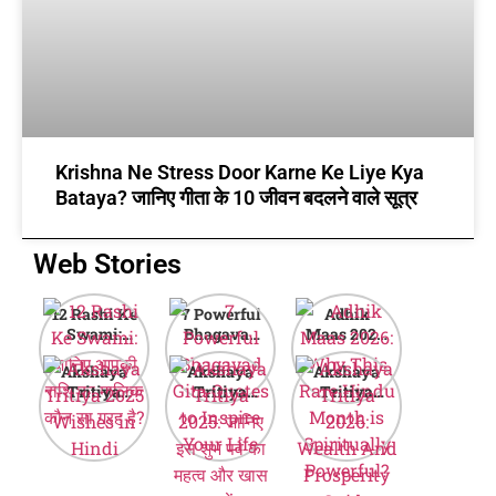
Krishna Ne Stress Door Karne Ke Liye Kya
Bataya? जानिए गीता के 10 जीवन बदलने वाले सूत्र
Web Stories
12 Rashi Ke
7 Powerful
Adhik
Swami:
Bhagavad
Maas 2026:
जानिए आपकी
Gita Quotes
Why This
Akshaya
Akshaya
Akshaya
राशि का मालिक
to Inspire
Rare Hindu
Tritiya
Tritiya
Tritiya
कौन सा ग्रह है?
Your Life
Month is
2025
2025: जानिए
2026:
Spiritually
Wishes in
इस शुभ पर्व का
Wealth And
Powerful?
Hindi
महत्व और खास
Prosperity
बातें
Guide