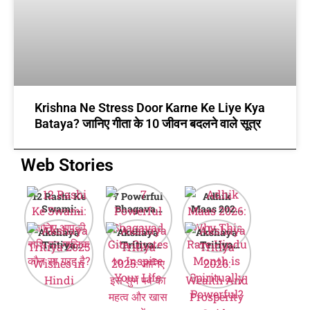
Krishna Ne Stress Door Karne Ke Liye Kya
Bataya? जानिए गीता के 10 जीवन बदलने वाले सूत्र
Web Stories
12 Rashi Ke
7 Powerful
Adhik
Swami:
Bhagavad
Maas 2026:
जानिए आपकी
Gita Quotes
Why This
Akshaya
Akshaya
Akshaya
राशि का मालिक
to Inspire
Rare Hindu
Tritiya
Tritiya
Tritiya
कौन सा ग्रह है?
Your Life
Month is
2025
2025: जानिए
2026:
Spiritually
Wishes in
इस शुभ पर्व का
Wealth And
Powerful?
Hindi
महत्व और खास
Prosperity
बातें
Guide