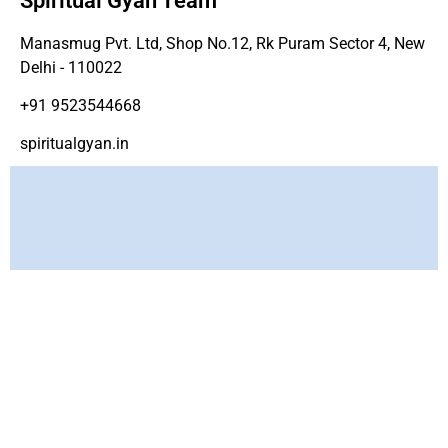
Spiritual Gyan Team
Manasmug Pvt. Ltd, Shop No.12, Rk Puram Sector 4, New
Delhi - 110022
+91 9523544668
spiritualgyan.in
Copyright ©
www.spirtiualgyan.in