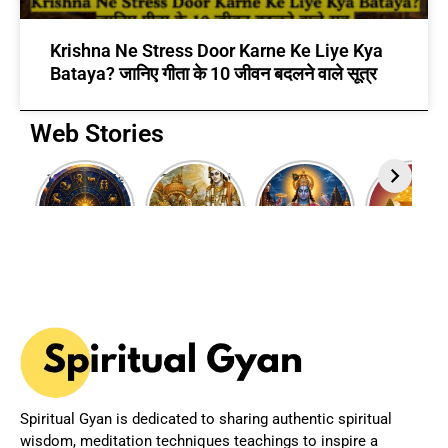
Krishna Ne Stress Door Karne Ke Liye Kya
Bataya? जानिए गीता के 10 जीवन बदलने वाले सूत्र
Web Stories
12 Rashi Ke
7 Powerful
Adhik
Akshaya
Swami:
Bhagavad
Maas 2026:
Tritiya
जानिए आपकी
Gita Quotes
Why This
2025
राशि का मालिक
to Inspire
Rare Hindu
Wishes i
कौन सा ग्रह है?
Your Life
Month is
Hindi
Spiritually
Powerful?
Spiritual Gyan is dedicated to sharing authentic spiritual
wisdom, meditation techniques teachings to inspire a