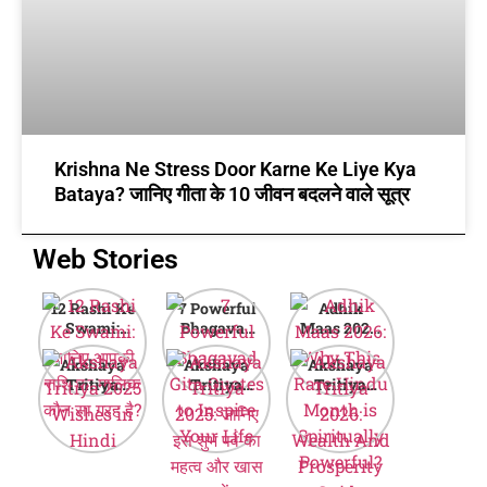
Krishna Ne Stress Door Karne Ke Liye Kya
Bataya? जानिए गीता के 10 जीवन बदलने वाले सूत्र
Web Stories
12 Rashi Ke
7 Powerful
Adhik
Swami:
Bhagavad
Maas 2026:
जानिए आपकी
Gita Quotes
Why This
Akshaya
Akshaya
Akshaya
राशि का मालिक
to Inspire
Rare Hindu
Tritiya
Tritiya
Tritiya
कौन सा ग्रह है?
Your Life
Month is
2025
2025: जानिए
2026:
Spiritually
Wishes in
इस शुभ पर्व का
Wealth And
Powerful?
Hindi
महत्व और खास
Prosperity
बातें
Guide