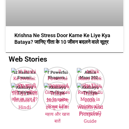
Krishna Ne Stress Door Karne Ke Liye Kya
Bataya? जानिए गीता के 10 जीवन बदलने वाले सूत्र
Web Stories
12 Rashi Ke
7 Powerful
Adhik
Swami:
Bhagavad
Maas 2026:
जानिए आपकी
Gita Quotes
Why This
Akshaya
Akshaya
Akshaya
राशि का मालिक
to Inspire
Rare Hindu
Tritiya
Tritiya
Tritiya
कौन सा ग्रह है?
Your Life
Month is
2025
2025: जानिए
2026:
Spiritually
Wishes in
इस शुभ पर्व का
Wealth And
Powerful?
Hindi
महत्व और खास
Prosperity
बातें
Guide