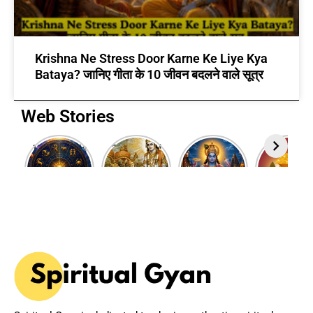
Krishna Ne Stress Door Karne Ke Liye Kya
Bataya? जानिए गीता के 10 जीवन बदलने वाले सूत्र
Web Stories
12 Rashi Ke
7 Powerful
Adhik
Akshaya
Swami:
Bhagavad
Maas 2026:
Tritiya
जानिए आपकी
Gita Quotes
Why This
2025
राशि का मालिक
to Inspire
Rare Hindu
Wishes i
कौन सा ग्रह है?
Your Life
Month is
Hindi
Spiritually
Powerful?