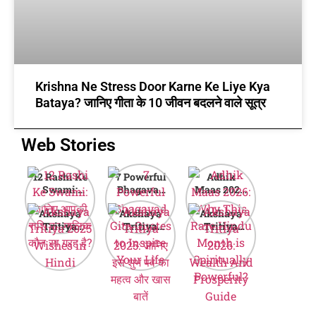
Krishna Ne Stress Door Karne Ke Liye Kya
Bataya? जानिए गीता के 10 जीवन बदलने वाले सूत्र
Web Stories
12 Rashi Ke
7 Powerful
Adhik
Swami:
Bhagavad
Maas 2026:
जानिए आपकी
Gita Quotes
Why This
Akshaya
Akshaya
Akshaya
राशि का मालिक
to Inspire
Rare Hindu
Tritiya
Tritiya
Tritiya
कौन सा ग्रह है?
Your Life
Month is
2025
2025: जानिए
2026:
Spiritually
Wishes in
इस शुभ पर्व का
Wealth And
Powerful?
Hindi
महत्व और खास
Prosperity
बातें
Guide