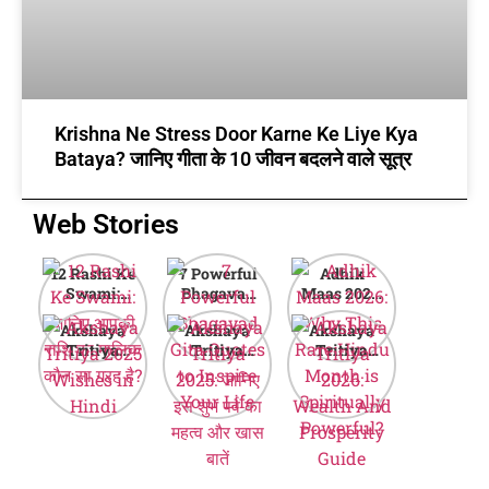
Krishna Ne Stress Door Karne Ke Liye Kya
Bataya? जानिए गीता के 10 जीवन बदलने वाले सूत्र
Web Stories
12 Rashi Ke
7 Powerful
Adhik
Swami:
Bhagavad
Maas 2026:
जानिए आपकी
Gita Quotes
Why This
Akshaya
Akshaya
Akshaya
राशि का मालिक
to Inspire
Rare Hindu
Tritiya
Tritiya
Tritiya
कौन सा ग्रह है?
Your Life
Month is
2025
2025: जानिए
2026:
Spiritually
Wishes in
इस शुभ पर्व का
Wealth And
Powerful?
Hindi
महत्व और खास
Prosperity
बातें
Guide