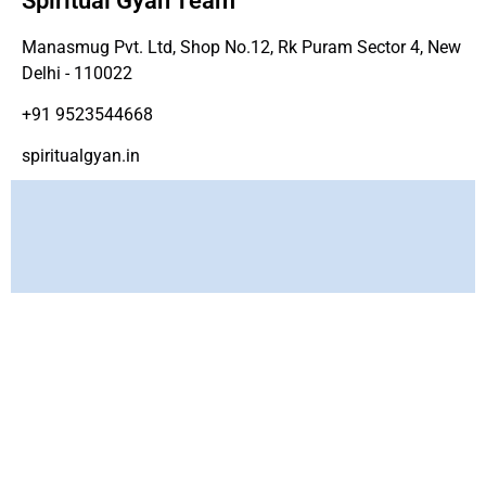
Spiritual Gyan Team
Manasmug Pvt. Ltd, Shop No.12, Rk Puram Sector 4, New
Delhi - 110022
+91 9523544668
spiritualgyan.in
Copyright ©
www.spirtiualgyan.in