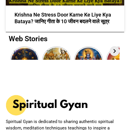
Krishna Ne Stress Door Karne Ke Liye Kya
Bataya? जानिए गीता के 10 जीवन बदलने वाले सूत्र
Web Stories
12 Rashi Ke
7 Powerful
Adhik
Akshaya
Swami:
Bhagavad
Maas 2026:
Tritiya
जानिए आपकी
Gita Quotes
Why This
2025
राशि का मालिक
to Inspire
Rare Hindu
Wishes i
कौन सा ग्रह है?
Your Life
Month is
Hindi
Spiritually
Powerful?
Spiritual Gyan is dedicated to sharing authentic spiritual
wisdom, meditation techniques teachings to inspire a