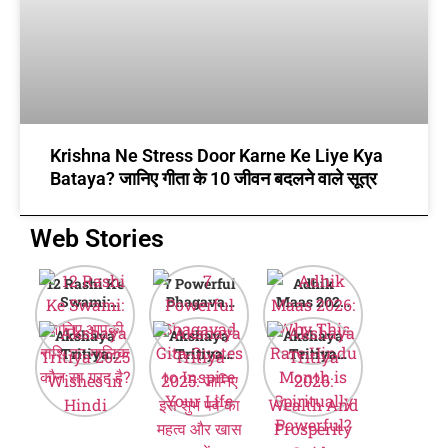
Krishna Ne Stress Door Karne Ke Liye Kya
Bataya? जानिए गीता के 10 जीवन बदलने वाले सूत्र
Web Stories
12 Rashi Ke
7 Powerful
Adhik
Swami:
Bhagavad
Maas 2026:
जानिए आपकी
Gita Quotes
Why This
Akshaya
Akshaya
Akshaya
राशि का मालिक
to Inspire
Rare Hindu
Tritiya
Tritiya
Tritiya
कौन सा ग्रह है?
Your Life
Month is
2025
2025: जानिए
2026:
Spiritually
Wishes in
इस शुभ पर्व का
Wealth And
Powerful?
Hindi
महत्व और खास
Prosperity
बातें
Guide