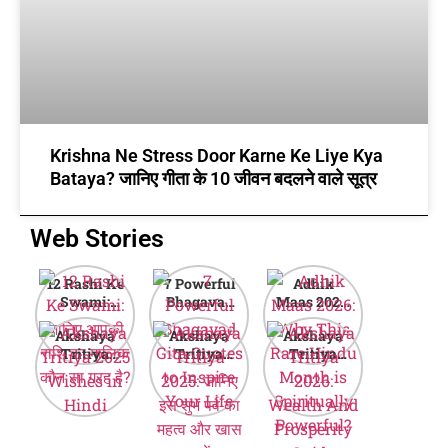
Krishna Ne Stress Door Karne Ke Liye Kya
Bataya? जानिए गीता के 10 जीवन बदलने वाले सूत्र
Web Stories
12 Rashi Ke
7 Powerful
Adhik
Swami:
Bhagavad
Maas 2026:
जानिए आपकी
Gita Quotes
Why This
Akshaya
Akshaya
Akshaya
राशि का मालिक
to Inspire
Rare Hindu
Tritiya
Tritiya
Tritiya
कौन सा ग्रह है?
Your Life
Month is
2025
2025: जानिए
2026:
Spiritually
Wishes in
इस शुभ पर्व का
Wealth And
Powerful?
Hindi
महत्व और खास
Prosperity
बातें
Guide