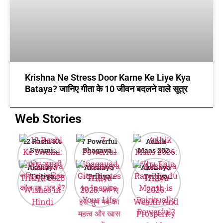
Krishna Ne Stress Door Karne Ke Liye Kya
Bataya? जानिए गीता के 10 जीवन बदलने वाले सूत्र
Web Stories
12 Rashi Ke
7 Powerful
Adhik
Swami:
Bhagavad
Maas 2026:
जानिए आपकी
Gita Quotes
Why This
Akshaya
Akshaya
Akshaya
राशि का मालिक
to Inspire
Rare Hindu
Tritiya
Tritiya
Tritiya
कौन सा ग्रह है?
Your Life
Month is
2025
2025: जानिए
2026:
Spiritually
Wishes in
इस शुभ पर्व का
Wealth And
Powerful?
Hindi
महत्व और खास
Prosperity
बातें
Guide