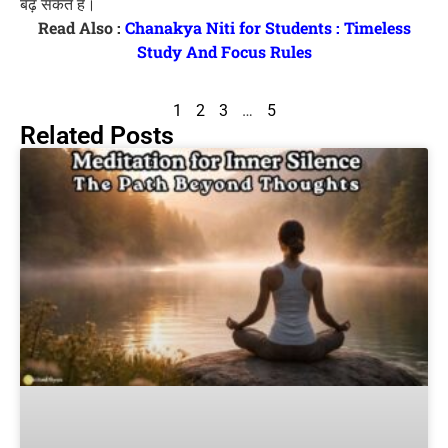
बढ़ सकते हैं।
Read Also :
Chanakya Niti for Students : Timeless
Study And Focus Rules
1
2
3
…
5
Related Posts