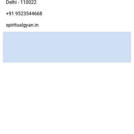
Delhi - 110022
+91 9523544668
spiritualgyan.in
Copyright ©
www.spirtiualgyan.in