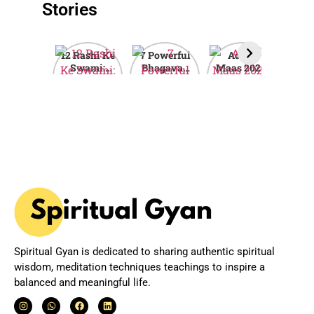
Stories
12 Rashi Ke
7 Powerful
Adhik
Ak
Swami:
Bhagavad
Maas 2026:
Tr
जानिए आपकी
Gita Quotes
Why This
2
राशि का मालिक
to Inspire
Rare Hindu
Wis
कौन सा ग्रह है?
Your Life
Month is
H
Spiritually
Powerful?
Spiritual Gyan is dedicated to sharing authentic spiritual
wisdom, meditation techniques teachings to inspire a
balanced and meaningful life.