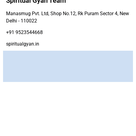
Spiritual Gyan Team
Manasmug Pvt. Ltd, Shop No.12, Rk Puram Sector 4, New
Delhi - 110022
+91 9523544668
spiritualgyan.in
Copyright ©
www.spirtiualgyan.in