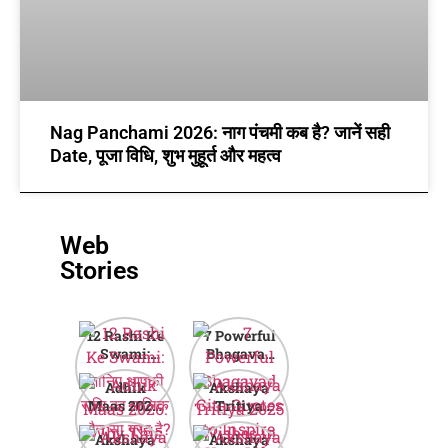
Nag Panchami 2026: नाग पंचमी कब है? जानें सही
Date, पूजा विधि, शुभ मुहूर्त और महत्व
Web
Stories
12 Rashi Ke
7 Powerful
Swami:
Bhagavad
जानिए आपकी
Gita Quotes
Adhik
Akshaya
राशि का मालिक
to Inspire
Maas 2026:
Tritiya
कौन सा ग्रह है?
Your Life
Why This
2025
Akshaya
Akshaya
Rare Hindu
Wishes in