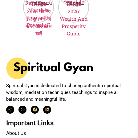
Tritiya
Tritiya
Month is
Hindi
2025: जानिए
2026:
Spiritually
इस शुभ पर्व का
Wealth And
Powerful?
महत्व और खास
Prosperity
बातें
Guide
Spiritual Gyan is dedicated to sharing authentic spiritual
wisdom, meditation techniques teachings to inspire a
balanced and meaningful life.
Important Links
About Us