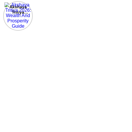
Akshaya
Tritiya
2026:
Wealth And
Prosperity
Guide