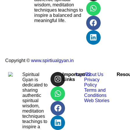
wisdom, meditation
techniques teachings to
inspire a balanced and
meaningful life.
Copyright ©
www.spirtiualgyan.in
Important
Reso
Spiritual
About Us
Links
Gyan is
Privacy
dedicated to
Policy
sharing
Terms and
authentic
Conditions
spiritual
Web Stories
wisdom,
meditation
techniques
teachings to
inspire a