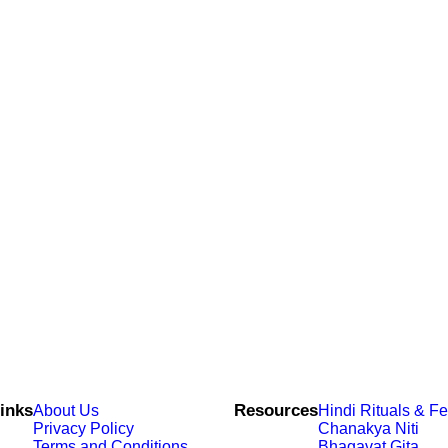
inks
Resources
About Us
Hindi Rituals & Fe
Privacy Policy
Chanakya Niti
Terms and Conditions
Bhagavat Gita