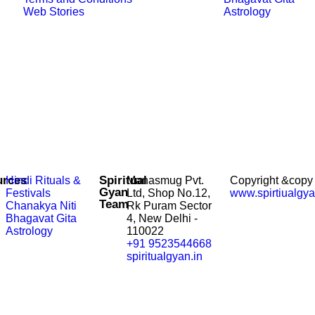
Web Stories
Astrology
urces
Spiritual
Hindi Rituals &
Manasmug Pvt.
Copyright &copy
Gyan
Festivals
Ltd, Shop No.12,
www.spirtiualgya
Team
Chanakya Niti
Rk Puram Sector
Bhagavat Gita
4, New Delhi -
Astrology
110022
+91 9523544668
spiritualgyan.in