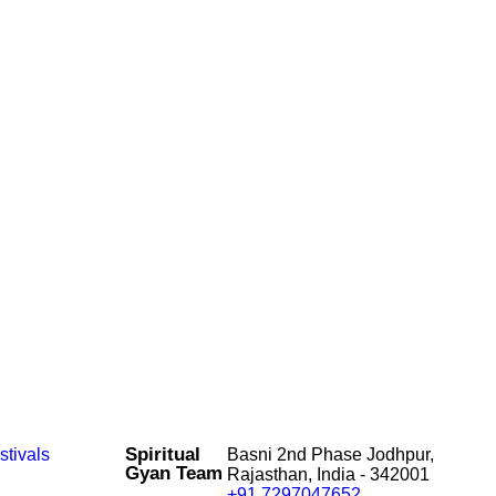
Spiritual
stivals
Basni 2nd Phase Jodhpur,
Gyan Team
Rajasthan, India - 342001
+91 7297047652