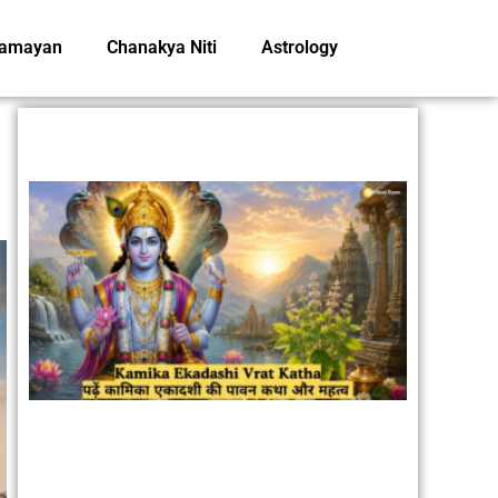
amayan
Chanakya Niti
Astrology