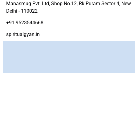
Manasmug Pvt. Ltd, Shop No.12, Rk Puram Sector 4, New
Delhi - 110022
+91 9523544668
spiritualgyan.in
Copyright ©
www.spirtiualgyan.in