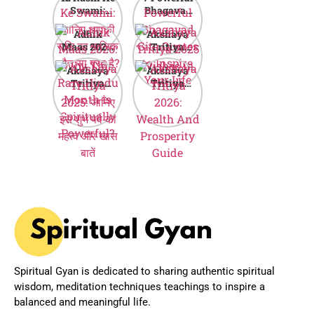
Swami:
Bhagavad
जानिए आपकी
Gita Quotes
Adhik
Akshaya
राशि का मालिक
to Inspire
Maas 2026:
Tritiya
कौन सा ग्रह है?
Your Life
Why This
2025
Akshaya
Akshaya
Rare Hindu
Wishes in
Tritiya
Tritiya
Month is
Hindi
2025: जानिए
2026:
Spiritually
इस शुभ पर्व का
Wealth And
Powerful?
महत्व और खास
Prosperity
बातें
Guide
Spiritual Gyan is dedicated to sharing authentic spiritual
wisdom, meditation techniques teachings to inspire a
balanced and meaningful life.