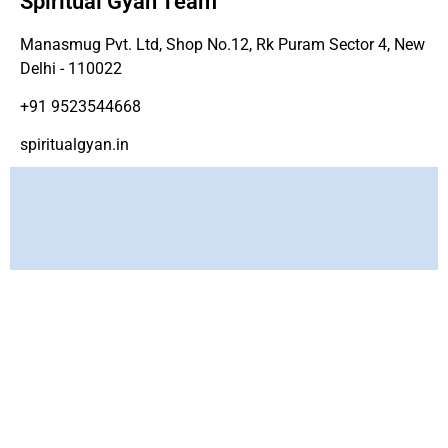
Spiritual Gyan Team
Manasmug Pvt. Ltd, Shop No.12, Rk Puram Sector 4, New
Delhi - 110022
+91 9523544668
spiritualgyan.in
Copyright ©
www.spirtiualgyan.in