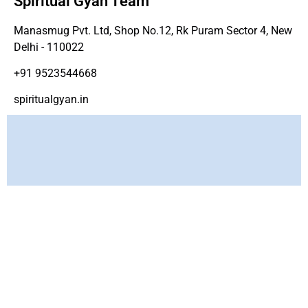
Spiritual Gyan Team
Manasmug Pvt. Ltd, Shop No.12, Rk Puram Sector 4, New
Delhi - 110022
+91 9523544668
spiritualgyan.in
Copyright ©
www.spirtiualgyan.in