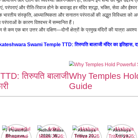
 धार्मिक आयोजन और दर्शन की व्यवस्था अलग-अलग हो, लेकिन इन सभी का मूल उद्दे
ंपराएं और रीति-रिवाज होने के बावजूद हर मंदिर श्रद्धा, भक्ति, सेवा और ईश्वर क
ि भारतीय संस्कृति, आध्यात्मिकता और सनातन परंपराओं की अद्भुत विविधता को अनु
न परंपराओं के कारण विश्वभर में सम्मानित हैं।
से कम एक बार उत्तर और दक्षिण—दोनों क्षेत्रों के प्रमुख मंदिरों की यात्रा अ
ateshwara Swami Temple TTD: तिरुपति बालाजी मंदिर का इतिहास, दर्शन
D: तिरुपति बालाजी
Why Temples Hold 
ारी
Guide
7 Powerful
Adhik Maas
Akshaya
Akshaya
Bhagavad
2026: Why
Tritiya 2025
Tritiya