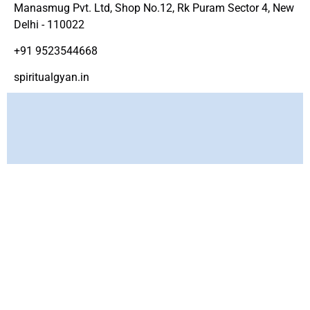
Manasmug Pvt. Ltd, Shop No.12, Rk Puram Sector 4, New
Delhi - 110022
+91 9523544668
spiritualgyan.in
Copyright ©
www.spirtiualgyan.in