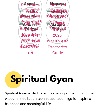
Swami:
Bhagavad
जानिए आपकी
Gita Quotes
Adhik
Akshaya
राशि का मालिक
to Inspire
Maas 2026:
Tritiya
कौन सा ग्रह है?
Your Life
Why This
2025
Akshaya
Akshaya
Rare Hindu
Wishes in
Tritiya
Tritiya
Month is
Hindi
2025: जानिए
2026:
Spiritually
इस शुभ पर्व का
Wealth And
Powerful?
महत्व और खास
Prosperity
बातें
Guide
Spiritual Gyan is dedicated to sharing authentic spiritual
wisdom, meditation techniques teachings to inspire a
balanced and meaningful life.